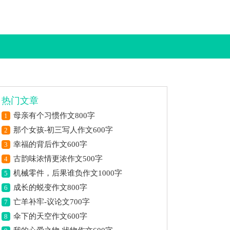
热门文章
母亲有个习惯作文800字
1
那个女孩-初三写人作文600字
2
幸福的背后作文600字
3
古韵味浓情更浓作文500字
4
机械零件，后果谁负作文1000字
5
成长的蜕变作文800字
6
亡羊补牢-议论文700字
7
伞下的天空作文600字
8