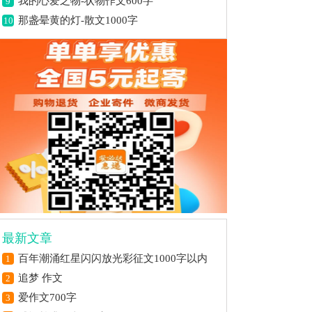
我的心爱之物-状物作文600字
9
那盏晕黄的灯-散文1000字
10
最新文章
百年潮涌红星闪闪放光彩征文1000字以内
1
追梦 作文
2
爱作文700字
3