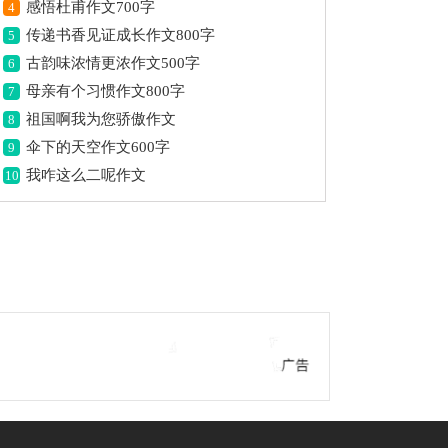
感悟杜甫作文700字
4
传递书香见证成长作文800字
5
古韵味浓情更浓作文500字
6
母亲有个习惯作文800字
7
祖国啊我为您骄傲作文
8
伞下的天空作文600字
9
我咋这么二呢作文
10