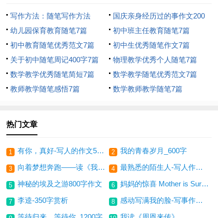
写作方法：随笔写作方法
国庆亲身经历过的事作文200
_1500字
幼儿园保育教育随笔7篇
字-三年级记叙文作文-呼我吧
初中班主任教育随笔7篇
初中教育随笔优秀范文7篇
初中生优秀随笔作文7篇
关于初中随笔周记400字7篇
物理教学优秀个人随笔7篇
数学教学优秀随笔简短7篇
数学教学随笔优秀范文7篇
教师教学随笔感悟7篇
数学教师教学随笔7篇
热门文章
有你，真好-写人的作文500字
我的青春岁月_600字
1
2
向着梦想奔跑——读《我的跑道》有感(600字)
最熟悉的陌生人-写人作文600字
3
4
神秘的埃及之游800字作文
妈妈的惊喜 Mother is Surprise
5
6
李逵-350字赏析
感动写满我的脸-写事作文500字
7
8
等待归来，等待你_1200字
我读《周恩来传》