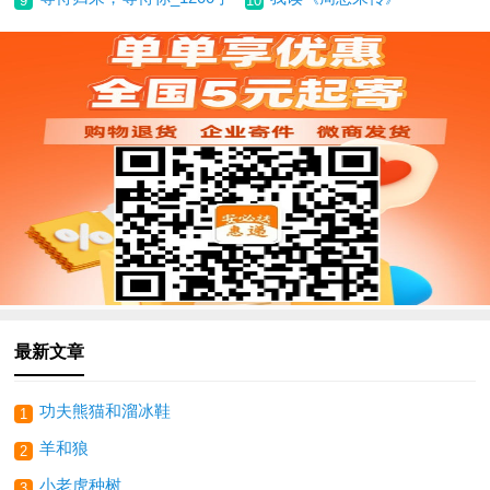
9
10
最新文章
功夫熊猫和溜冰鞋
1
羊和狼
2
小老虎种树
3