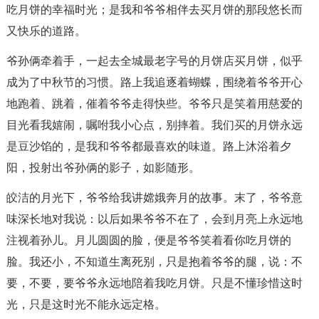
吃月饼的幸福时光；是我和爷爷相伴去买月饼的那段悠长而
又快乐的道路。
爷孙俩牵着手，一起去全城最老字号的月饼店买月饼，似乎
成为了中秋节的习惯。路上我追逐着蝴蝶，围绕着爷爷开心
地跑着、跳着，催着爷爷走得快些。爷爷只是笑着用慈爱的
目光看我嬉闹，嘱咐我小心点，别摔着。我们买的月饼永远
是豆沙馅的，是我和爷爷都最喜欢的味道。路上沐浴着夕
阳，投射出爷孙俩的影子，如影随形。
皎洁的月光下，爷爷给我讲嫦娥奔月的故事。末了，爷爷意
味深长地对我说：以后如果爷爷不在了，会到月亮上永远地
注视着孙儿。月儿圆圆的脸，便是爷爷笑着看你吃月饼的
脸。我还小，不知道生离死别，只是抱着爷爷的腿，说：不
要，不要，要爷爷永远地陪着我吃月饼。只是不懂珍惜这时
光，只是这时光不能永远定格。