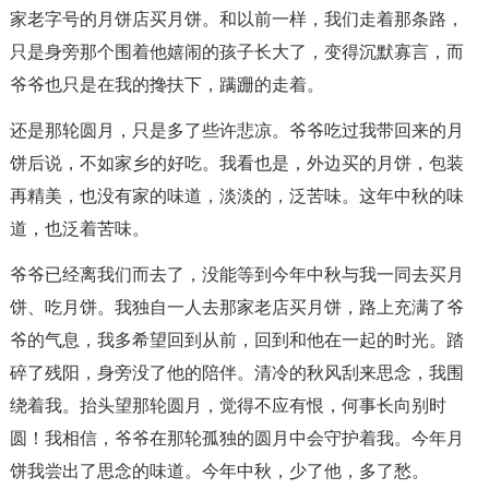
家老字号的月饼店买月饼。和以前一样，我们走着那条路，
只是身旁那个围着他嬉闹的孩子长大了，变得沉默寡言，而
爷爷也只是在我的搀扶下，蹒跚的走着。
还是那轮圆月，只是多了些许悲凉。爷爷吃过我带回来的月
饼后说，不如家乡的好吃。我看也是，外边买的月饼，包装
再精美，也没有家的味道，淡淡的，泛苦味。这年中秋的味
道，也泛着苦味。
爷爷已经离我们而去了，没能等到今年中秋与我一同去买月
饼、吃月饼。我独自一人去那家老店买月饼，路上充满了爷
爷的气息，我多希望回到从前，回到和他在一起的时光。踏
碎了残阳，身旁没了他的陪伴。清冷的秋风刮来思念，我围
绕着我。抬头望那轮圆月，觉得不应有恨，何事长向别时
圆！我相信，爷爷在那轮孤独的圆月中会守护着我。今年月
饼我尝出了思念的味道。今年中秋，少了他，多了愁。