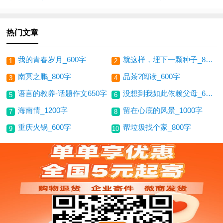
热门文章
我的青春岁月_600字
就这样，埋下一颗种子_800字
1
2
南冥之鹏_800字
品茶?阅读_600字
3
4
语言的教养-话题作文650字
没想到我如此依赖父母_650字
5
6
海南情_1200字
留在心底的风景_1000字
7
8
重庆火锅_600字
帮垃圾找个家_800字
9
10