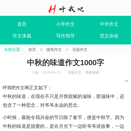
首页
小学作文
中学作文
作文体裁
写作指导
范文杂谈
当前位置：
>
>
首页
随笔作文
话题作文
中秋的味道作文1000字
小编
2019-09-23
话题作文
我要投稿
呼我吧作文网
正文如下
：
中秋的味道，在现在不只是月饼甜腻的滋味，那滋味中，还
包含了一种思念，对爷爷永远的思念。
小时候，最能令我兴奋的节日除了春节，便是中秋节。因为
中秋的味道是甜蜜的，是在月光下一边听爷爷讲故事，一边