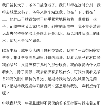
我日益长大了，爷爷日益衰老了。我们却得在这时分别，我
得去城里念书了。爷爷来到车站送我，他在车下，我在车
上。他伸出干枯得如树干的手紧紧地握着我，嘱咐我：孩
子，记得中秋节回家吃月饼。斜交的细雨中，我不能分清远
远离去的爷爷的脸上是雨水还是泪水。秋风刮过我脸上的泪
水，却刮不走我的思念。
临近中秋，城里商店的月饼种类繁多。我挑了一盒带回家给
爷爷，想让爷爷尝尝城里月饼的滋味。我看见早已在村口等
我的爷爷，只是没有了儿时的那份欣喜。我的喉咙给什么堵
着似的，除了问候，我居然没有多说什么。可我分明看见爷
爷和蔼的眼中期待的目光，是期待我与他说说城里的见闻
吗？是期待我说说学习情况吗？还是期待我说一声我想你了
呢？
中秋夜那天，年迈且腿脚不灵便的爷爷坚持要与我走着去那