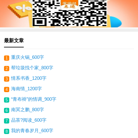
最新文章
重庆火锅_600字
1
帮垃圾找个家_800字
2
情系书香_1200字
3
海南情_1200字
4
“青布褂”的情调_900字
5
南冥之鹏_800字
6
品茶?阅读_600字
7
我的青春岁月_600字
8