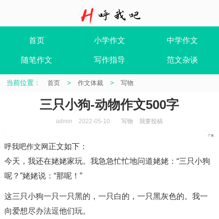
首页
小学作文
中学作文
随笔作文
写作指导
范文杂谈
当前位置：
>
>
首页
作文体裁
写物
三只小狗-动物作文500字
admin
2022-05-10
写物
我要投稿
呼我吧作文网
正文如下
：
今天，我还在姥姥家玩。我急急忙忙地问道姥姥：“三只小狗
呢？”姥姥说：“那呢！”
这三只小狗一只一只黑的，一只白的，一只黑灰色的。我一
向爱想尽办法逗他们玩。