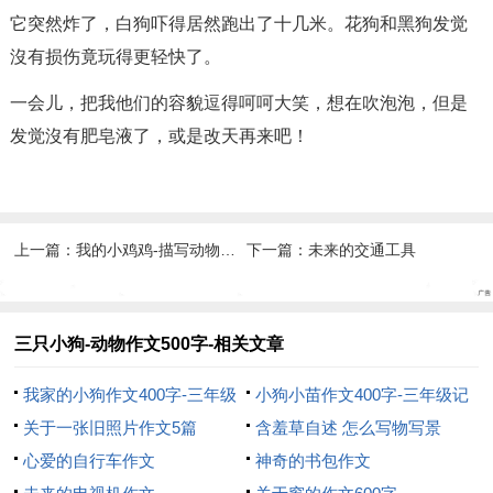
它突然炸了，白狗吓得居然跑出了十几米。花狗和黑狗发觉
沒有损伤竟玩得更轻快了。
一会儿，把我他们的容貌逗得呵呵大笑，想在吹泡泡，但是
发觉沒有肥皂液了，或是改天再来吧！
上一篇：
我的小鸡鸡-描写动物的作文400字
下一篇：
未来的交通工具
三只小狗-动物作文500字-相关文章
我家的小狗作文400字-三年级
小狗小苗作文400字-三年级记
记叙文作文-呼我吧
关于一张旧照片作文5篇
叙文作文-呼我吧
含羞草自述 怎么写物写景
心爱的自行车作文
神奇的书包作文