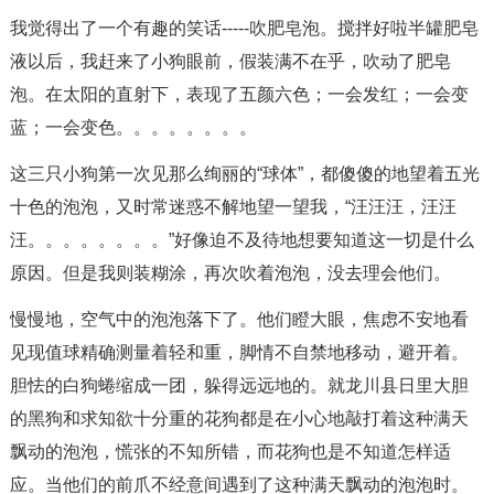
我觉得出了一个有趣的笑话-----吹肥皂泡。搅拌好啦半罐肥皂
液以后，我赶来了小狗眼前，假装满不在乎，吹动了肥皂
泡。在太阳的直射下，表现了五颜六色；一会发红；一会变
蓝；一会变色。。。。。。。。
这三只小狗第一次见那么绚丽的“球体”，都傻傻的地望着五光
十色的泡泡，又时常迷惑不解地望一望我，“汪汪汪，汪汪
汪。。。。。。。。”好像迫不及待地想要知道这一切是什么
原因。但是我则装糊涂，再次吹着泡泡，没去理会他们。
慢慢地，空气中的泡泡落下了。他们瞪大眼，焦虑不安地看
见现值球精确测量着轻和重，脚情不自禁地移动，避开着。
胆怯的白狗蜷缩成一团，躲得远远地的。就龙川县日里大胆
的黑狗和求知欲十分重的花狗都是在小心地敲打着这种满天
飘动的泡泡，慌张的不知所错，而花狗也是不知道怎样适
应。当他们的前爪不经意间遇到了这种满天飘动的泡泡时。