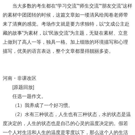
当大多数的考生都在“学习交流”“师生交流”“朋友交流”这样
的素材中团团转的时候，这篇文章如一缕清风给阅卷老师带
来了清爽的感觉。考场作文就是要力求独特，以“文成公主赴
藏的故事”为素材，以“民族交流”为主题，无疑在素材、立意
上做到了高人一等，独具一格。加上细致的环境描写和心理
描写，优美的语言表达，整个文章都显得靓丽多姿。
河南・非课改区
[原题回放]
任选一题作文。
（1）我养成了一个好习惯。
（2）水有三种状态，人生也有三种状态，水的状态是温
度决定的，人生的状态也是自己的心灵的温度决定的。假若
一个人对生活和人生的温度是零度以下，那么这个人的生活