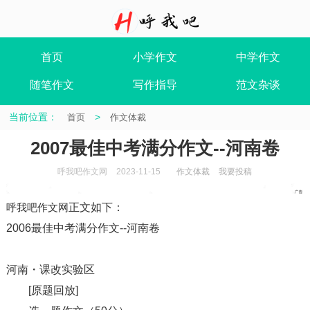
首页
小学作文
中学作文
随笔作文
写作指导
范文杂谈
当前位置：
>
首页
作文体裁
2007最佳中考满分作文--河南卷
呼我吧作文网
2023-11-15
作文体裁
我要投稿
呼我吧作文网
正文如下
：
2006最佳中考满分作文--河南卷
河南・课改实验区
[原题回放]