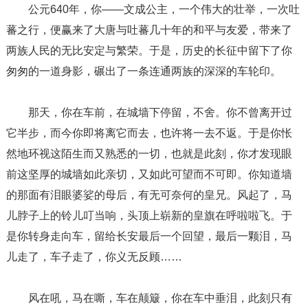
公元640年，你――文成公主，一个伟大的壮举，一次吐
蕃之行，便赢来了大唐与吐蕃几十年的和平与友爱，带来了
两族人民的无比安定与繁荣。于是，历史的长征中留下了你
匆匆的一道身影，碾出了一条连通两族的深深的车轮印。
那天，你在车前，在城墙下停留，不舍。你不曾离开过
它半步，而今你即将离它而去，也许将一去不返。于是你怅
然地环视这陌生而又熟悉的一切，也就是此刻，你才发现眼
前这坚厚的城墙如此亲切，又如此可望而不可即。你知道墙
的那面有泪眼婆娑的母后，有无可奈何的皇兄。风起了，马
儿脖子上的铃儿叮当响，头顶上崭新的皇旗在呼啦啦飞。于
是你转身走向车，留给长安最后一个回望，最后一颗泪，马
儿走了，车子走了，你义无反顾……
风在吼，马在嘶，车在颠簸，你在车中垂泪，此刻只有