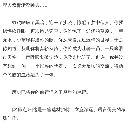
埋入双臂渐渐睡去……
雄鸡啼破了黑暗，迎来了拂晓，惊醒了梦中佳人。你揉
揉惺松睡眼，再次掀起窗帘，你吃惊了：辽阔的草原，一望
无垠，小草绿得逼你的眼。你从未看见过这样的世界，于是
你知道：从此你将弃轿从骑，你将成为吐蕃一员。一只鹰滑
过天空，一声呼啸划破宁静，你欣慰地笑了。也许，你并没
有想到，你，一个民族的代表，一次义无反顾的交流，将两
个民族的血液融为了一体。
历史已将你的前行记入了厚重的笔记。
[名师点评]这是一篇选材独特、立意深远、语言优美的考
场佳作。