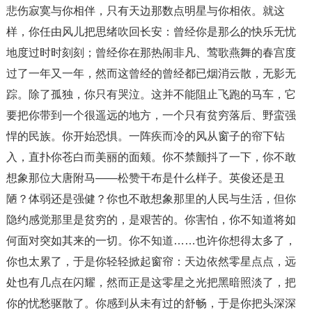
悲伤寂寞与你相伴，只有天边那数点明星与你相依。就这
样，你任由风儿把思绪吹回长安：曾经你是那么的快乐无忧
地度过时时刻刻；曾经你在那热闹非凡、莺歌燕舞的春宫度
过了一年又一年，然而这曾经的曾经都已烟消云散，无影无
踪。除了孤独，你只有哭泣。这并不能阻止飞跑的马车，它
要把你带到一个很遥远的地方，一个只有贫穷落后、野蛮强
悍的民族。你开始恐惧。一阵疾而冷的风从窗子的帘下钻
入，直扑你苍白而美丽的面颊。你不禁颤抖了一下，你不敢
想象那位大唐附马――松赞干布是什么样子。英俊还是丑
陋？体弱还是强健？你也不敢想象那里的人民与生活，但你
隐约感觉那里是贫穷的，是艰苦的。你害怕，你不知道将如
何面对突如其来的一切。你不知道……也许你想得太多了，
你也太累了，于是你轻轻掀起窗帘：天边依然零星点点，远
处也有几点在闪耀，然而正是这零星之光把黑暗照淡了，把
你的忧愁驱散了。你感到从未有过的舒畅，于是你把头深深