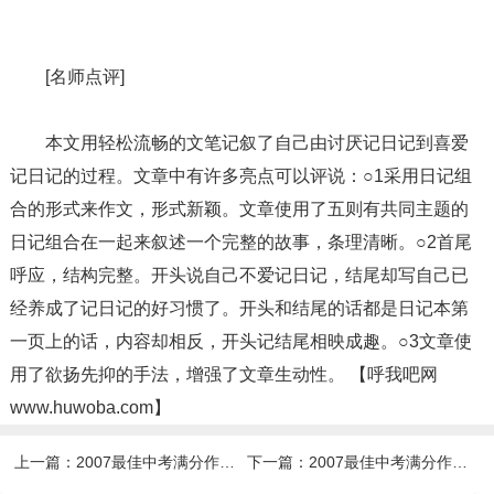
[名师点评]
本文用轻松流畅的文笔记叙了自己由讨厌记日记到喜爱
记日记的过程。文章中有许多亮点可以评说：○1采用日记组
合的形式来作文，形式新颖。文章使用了五则有共同主题的
日记组合在一起来叙述一个完整的故事，条理清晰。○2首尾
呼应，结构完整。开头说自己不爱记日记，结尾却写自己已
经养成了记日记的好习惯了。开头和结尾的话都是日记本第
一页上的话，内容却相反，开头记结尾相映成趣。○3文章使
用了欲扬先抑的手法，增强了文章生动性。 【呼我吧网
www.huwoba.com】
上一篇：
2007最佳中考满分作文--甘肃卷
下一篇：
2007最佳中考满分作文--山西卷