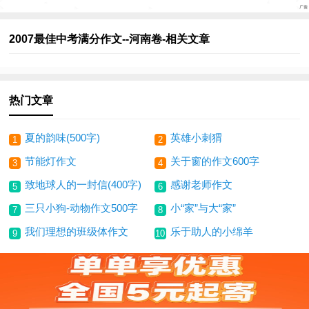
2007最佳中考满分作文--河南卷-相关文章
热门文章
夏的韵味(500字)
英雄小刺猬
1
2
节能灯作文
关于窗的作文600字
3
4
致地球人的一封信(400字)
感谢老师作文
5
6
三只小狗-动物作文500字
小“家”与大“家”
7
8
我们理想的班级体作文
乐于助人的小绵羊
9
10