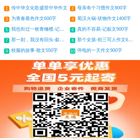
传中华文化歌盛世中华作文
母亲有个习惯作文800字
1
2
为青春着色作文600字
蜀汉火锅-状物作文1400字
3
4
我也衔过一枚青橄榄-记叙文800字
真的不容易-记叙文900字
5
6
那一刻，我没有回头-叙事作文700字
那个女孩-初三写人作文600字
7
8
校服的故事-散文550字
停电的一天作文900字
9
10