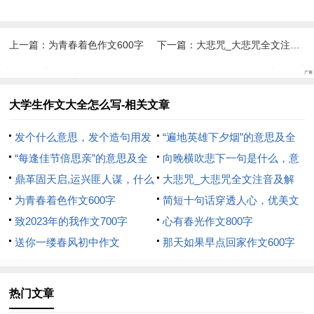
上一篇：
为青春着色作文600字
下一篇：
大悲咒_大悲咒全文注音及解释
大学生作文大全怎么写-相关文章
发个什么意思，发个造句用发
“遍地英雄下夕烟”的意思及全
个造句
“每逢佳节倍思亲”的意思及全
诗出处和翻译赏析 下一句 - 毛
向晚横吹悲下一句是什么，意
诗出处和翻译赏析
鼎革固天启,运兴匪人谋，什么
泽东的诗词
思及全诗出处和翻译赏析
大悲咒_大悲咒全文注音及解
意思及全诗出处和翻译赏析
为青春着色作文600字
释
简短十句话穿透人心，优美文
致2023年的我作文700字
字
心有春光作文800字
送你一缕春风初中作文
那天如果早点回家作文600字
热门文章