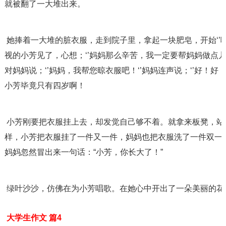
就被翻了一大堆出来。
 她捧着一大堆的脏衣服，走到院子里，拿起一块肥皂，开始‘’嘿哟，嘿哟‘’地洗了起来。在家里看电
视的小芳见了，心想；‘’妈妈那么辛苦，我一定要帮妈妈做点儿
对妈妈说；‘’妈妈，我帮您晾衣服吧！‘’妈妈连声说；‘’好！好
小芳毕竟只有四岁啊！
 小芳刚要把衣服挂上去，却发觉自己够不着。就拿来板凳，站在板凳上。哇！真的够着耶！就这
样，小芳把衣服挂了一件又一件，妈妈也把衣服洗了一件双一
妈妈忽然冒出来一句话：“小芳，你长大了！”
 绿叶沙沙，仿佛在为小芳唱歌。在她心中开出了一朵美丽的花
 大学生作文 篇4