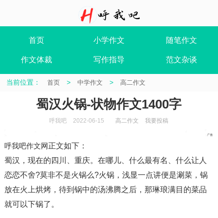
首页
小学作文
随笔作文
作文体裁
写作指导
范文杂谈
当前位置：
>
>
首页
中学作文
高二作文
蜀汉火锅-状物作文1400字
呼我吧
2022-06-15
高二作文
我要投稿
呼我吧作文网
正文如下
：
蜀汉，现在的四川、重庆。在哪儿、什么最有名、什么让人
恋恋不舍?莫非不是火锅么?火锅，浅显一点讲便是涮菜，锅
放在火上烘烤，待到锅中的汤沸腾之后，那琳琅满目的菜品
就可以下锅了。