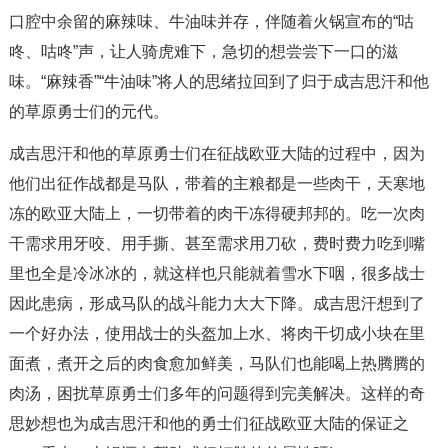
口腔中余留的麻辣味、牛油味并存，伴随着火锅宣布的“咕
咚、咕咚”声，让人骑虎难下，急切的想尝尝下一口的滋
味。“麻辣香”“牛油味”将人的思绪拉回到了归于成吉思汗和他
的草原勇士们的元代。
成吉思汗和他的草原勇士们在征战欧亚大陆的过程中，因为
他们出征作战都是马队，带着的主粮都是一些肉干，天寒地
冻的欧亚大陆上，一切带着的肉干冻得硬邦邦的。吃一次肉
干需求用牙咬、用手撕、甚至需求用刀砍，费时费力吃到嘴
里也全是冷冰冰的，就这样也只能就着雪水下咽，很多战士
因此患病，形成马队的战斗能力大大下降。成吉思汗想到了
一个好办法，使用战士的头盔加上水、将肉干切成小块在里
面煮，煮开之后的肉食愈加鲜美，马队们也能喝上热腾腾的
肉汤，困扰草原勇士们多年的问题得到完美解决。这样的奇
思妙想也为成吉思汗和他的勇士们征战欧亚大陆的保证之