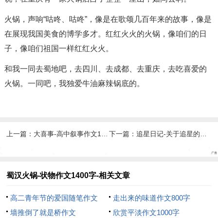
火锅，声响“咕咚、咕咚”，像是在歌颂几百年来的故事，像是
在展现我国美食的博学多才。红红火火的火锅，像咱们的日
子，像咱们祖国一样红红火火。
和我一同去蜀地吧，去四川、去成都、去重庆，去吃喜爱的
火锅。一同吧，我独爱牛油麻辣锅底的。
上一篇：
大喜事-高中叙事作文1700字
下一篇：
追星日记-关于追星的作文800字
蜀汉火锅-状物作文1400字-相关文章
高二青年节的爱国随笔作文
走出来的味道作文800字
600字
墙推倒了就是桥作文
欣赏平淡作文1000字