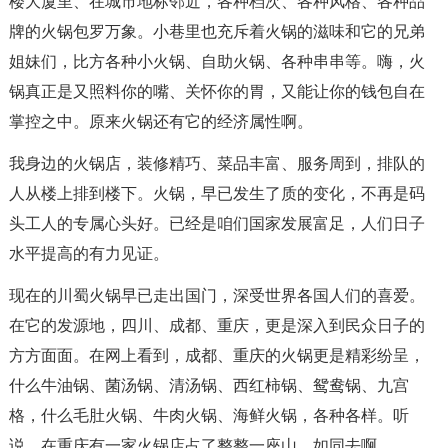
楼大厦里、在城市地标邻近，各种档次、各种风格、各种品
牌的火锅包罗万象。小巷里也充斥着火锅的滋味和它的兄弟
姐妹们，比方各种小火锅、自助火锅、各种串串等。嗨，火
锅真正是又照料你的嘴、关怀你的胃，又能让你的钱包自在
掌控之中。原来火锅还有它的经济属性啊。
我身边的火锅店，装修精巧、菜品丰富、服务周到，排队的
人从楼上排到楼下。火锅，早已发生了质的变化，不再是码
头工人的专属心头好。已经是咱们国家发展富足，人们日子
水平提高的有力见证。
现在的川蜀火锅早已走出国门，深受世界各国人们的喜爱。
在它的发源地，四川、成都、重庆，更是深入到民众日子的
方方面面。在网上看到，成都、重庆的火锅更是精彩纷呈，
什么牛油锅、菌汤锅、清汤锅、西红柿锅、鸳鸯锅、九宫
格，什么毛肚火锅、牛肉火锅、海鲜火锅，各种各样。听
说，在重庆有一家火锅店占了整整一座山，如同去啊。