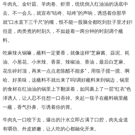
牛肉丸、金针菇、羊肉卷、虾滑，统统倒入红油油的汤底中
去。不一会儿，就宣布“咕咚、咕咚”的声响，诱惑着你那早
就“口水直下三千尺”的嘴，恨不能一股脑全都吃到肚子里才好!
但是，肉类煮的时刻久，不如趁着一两分钟的时刻调个蘸
料。
吃麻辣火锅嘛，蘸料一定要香，就像这样“芝麻酱、蒜泥、耗
油、小葱花、小米辣、香菜、辣椒油、香油，最后白芝麻、
花生碎封顶，再来一点点老陈醋不能多”，用筷子搅一搅、啊
哈、好美味，这蘸料不就出来了吗!调好蘸料来到锅边，锅里
的食材在红油油的锅里上下翻滚着，如同裹上了一层“红衣”色
泽诱人，让人忍不住想一口吞掉。夹起一筷子在蘸料碗里蘸
一蘸，香气扑鼻、引诱着你的胃。
牛肉丸一口咬下去，爆出的汁水立即占满了口腔，肉丸金道
有嚼劲、外皮娇嫩，让人吃的心都融化开来。