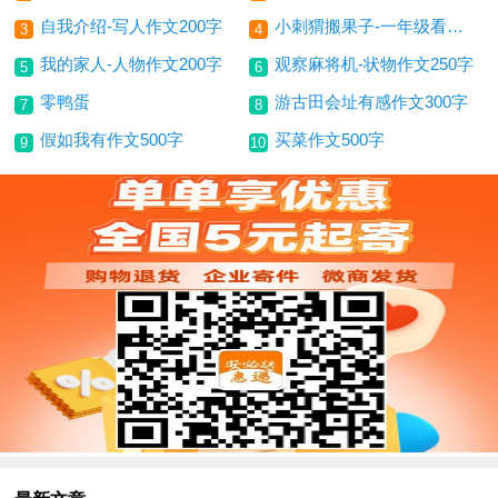
自我介绍-写人作文200字
小刺猬搬果子-一年级看图写话200字
3
4
我的家人-人物作文200字
观察麻将机-状物作文250字
5
6
零鸭蛋
游古田会址有感作文300字
7
8
假如我有作文500字
买菜作文500字
9
10