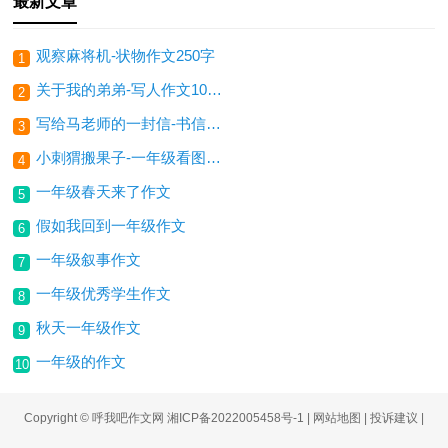
最新文章
观察麻将机-状物作文250字
1
关于我的弟弟-写人作文100字
2
写给马老师的一封信-书信作文250字
3
小刺猬搬果子-一年级看图写话200字
4
一年级春天来了作文
5
假如我回到一年级作文
6
一年级叙事作文
7
一年级优秀学生作文
8
秋天一年级作文
9
一年级的作文
10
Copyright © 呼我吧作文网
湘ICP备2022005458号-1
|
网站地图
|
投诉建议
|