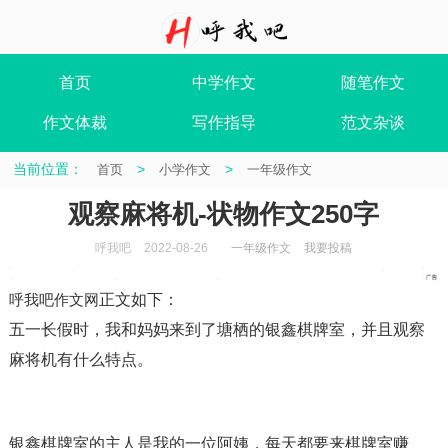
首页
中学作文
随笔作文
作文体裁
写作指导
范文杂谈
当前位置：
>
>
首页
小学作文
一年级作文
观察麻将机-状物作文250字
呼我吧
2022-08-26
一年级作文
我要投稿
呼我吧作文网
正文如下
：
五一长假时，我和妈妈来到了塘栖的银鑫棋牌室，并且观察
麻将机有什么特点。
银鑫棋牌室的主人是我的一位阿姨，每天都要来棋牌室赚