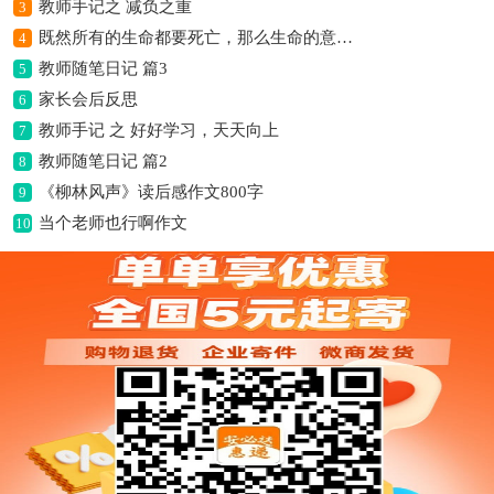
教师手记之 减负之重
3
既然所有的生命都要死亡，那么生命的意义是什么？
4
教师随笔日记 篇3
5
家长会后反思
6
教师手记 之 好好学习，天天向上
7
教师随笔日记 篇2
8
《柳林风声》读后感作文800字
9
当个老师也行啊作文
10