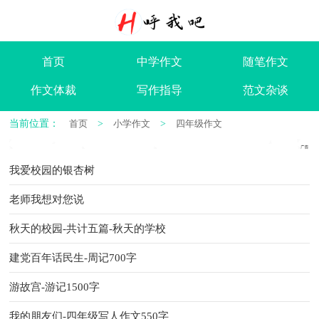
首页
中学作文
随笔作文
作文体裁
写作指导
范文杂谈
当前位置：
首页
>
小学作文
>
四年级作文
我爱校园的银杏树
老师我想对您说
秋天的校园-共计五篇-秋天的学校
建党百年话民生-周记700字
游故宫-游记1500字
我的朋友们-四年级写人作文550字