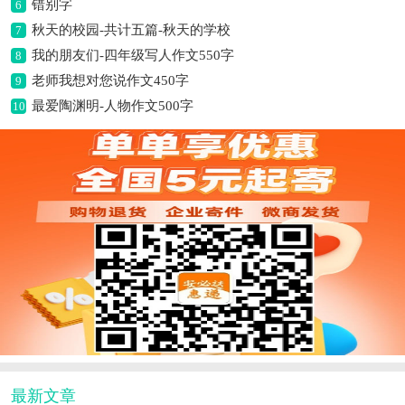
错别字
6
秋天的校园-共计五篇-秋天的学校
7
我的朋友们-四年级写人作文550字
8
老师我想对您说作文450字
9
最爱陶渊明-人物作文500字
10
最新文章