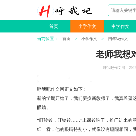
首页
小学作文
中学作文
当前位置：
首页
>
小学作文
>
四年级作文
老师我想对
呼我吧作文网
2022
呼我吧作文网
正文如下
：
新的学期开始了，我们要换新教师了，我真希望
眼睛。
“叮铃铃，叮铃铃……”上课铃响了，推门进来的
细一看，他的眼睛特别小，就像没有睡醒相同，