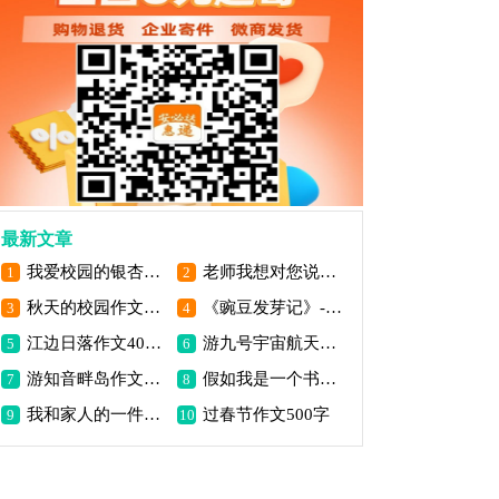
最新文章
我爱校园的银杏树作文450字
老师我想对您说作文450字
1
2
秋天的校园作文300字-共计五篇
《豌豆发芽记》-小学生日记作文550字
3
4
江边日落作文400字
游九号宇宙航天探索中心作文600字
5
6
游知音畔岛作文800字
假如我是一个书包作文600字
7
8
我和家人的一件事作文500字
过春节作文500字
9
10