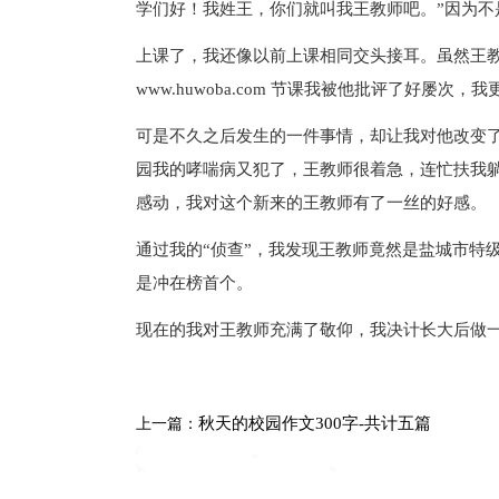
学们好！我姓王，你们就叫我王教师吧。”因为不
上课了，我还像以前上课相同交头接耳。虽然王教
www.huwoba.com 节课我被他批评了好屡次
可是不久之后发生的一件事情，却让我对他改变
园我的哮喘病又犯了，王教师很着急，连忙扶我
感动，我对这个新来的王教师有了一丝的好感。
通过我的“侦查”，我发现王教师竟然是盐城市特
是冲在榜首个。
现在的我对王教师充满了敬仰，我决计长大后做
秋天的校园作文300字-共计五篇
上一篇：