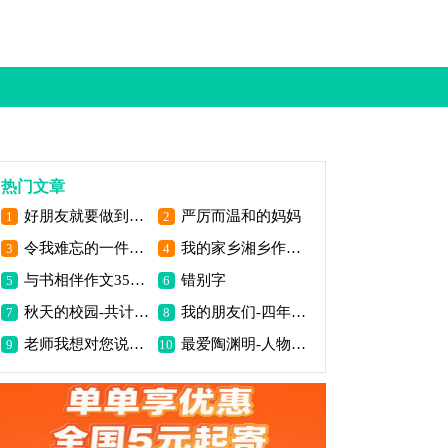
热门文章
好朋友就要做到底-童话作文
严厉而温和的妈妈
1
2
令我难忘的一件事作文450字
我的家乡湘乡作文350字
3
4
与书相伴作文350字
错别字
5
6
秋天的校园-共计五篇-秋天的学校
我的朋友们-四年级写人作文550字
7
8
老师我想对您说作文450字
最爱陶渊明-人物作文500字
9
10