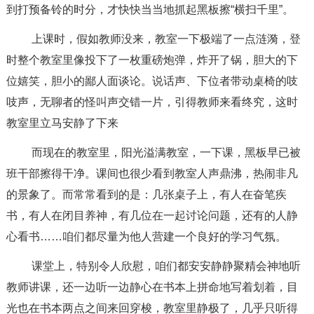
到打预备铃的时分，才快快当当地抓起黑板擦“横扫千里”。
上课时，假如教师没来，教室一下极端了一点涟漪，登
时整个教室里像投下了一枚重磅炮弹，炸开了锅，胆大的下
位嬉笑，胆小的鄙人面谈论。说话声、下位者带动桌椅的吱
吱声，无聊者的怪叫声交错一片，引得教师来看终究，这时
教室里立马安静了下来
而现在的教室里，阳光溢满教室，一下课，黑板早已被
班干部擦得干净。课间也很少看到教室人声鼎沸，热闹非凡
的景象了。而常常看到的是：几张桌子上，有人在奋笔疾
书，有人在闭目养神，有几位在一起讨论问题，还有的人静
心看书……咱们都尽量为他人营建一个良好的学习气氛。
课堂上，特别令人欣慰，咱们都安安静静聚精会神地听
教师讲课，还一边听一边静心在书本上拼命地写着划着，目
光也在书本两点之间来回穿梭，教室里静极了，几乎只听得