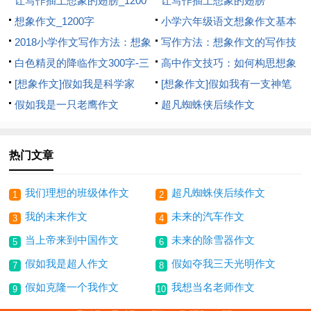
让写作插上想象的翅膀_1200
让写作插上想象的翅膀
字
想象作文_1200字
小学六年级语文想象作文基本
2018小学作文写作方法：想象
写作指导
写作方法：想象作文的写作技
作文入门
白色精灵的降临作文300字-三
巧_1500字
高中作文技巧：如何构思想象
年级记叙文作文-呼我吧
[想象作文]假如我是科学家
文
[想象作文]假如我有一支神笔
假如我是一只老鹰作文
超凡蜘蛛侠后续作文
热门文章
我们理想的班级体作文
超凡蜘蛛侠后续作文
1
2
我的未来作文
未来的汽车作文
3
4
当上帝来到中国作文
未来的除雪器作文
5
6
假如我是超人作文
假如夺我三天光明作文
7
8
假如克隆一个我作文
我想当名老师作文
9
10