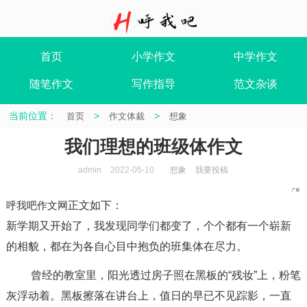
首页
小学作文
中学作文
随笔作文
写作指导
范文杂谈
当前位置：
>
>
首页
作文体裁
想象
我们理想的班级体作文
admin
2022-05-10
想象
我要投稿
呼我吧作文网
正文如下
：
新学期又开始了，我发现同学们都变了，个个都有一个崭新
的相貌，都在为各自心目中抱负的班集体在尽力。
曾经的教室里，阳光透过房子照在黑板的“残妆”上，粉笔
灰浮动着。黑板擦落在讲台上，值日的早已不见踪影，一直