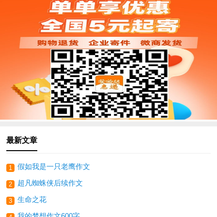
最新文章
假如我是一只老鹰作文
1
超凡蜘蛛侠后续作文
2
生命之花
3
我的梦想作文600字