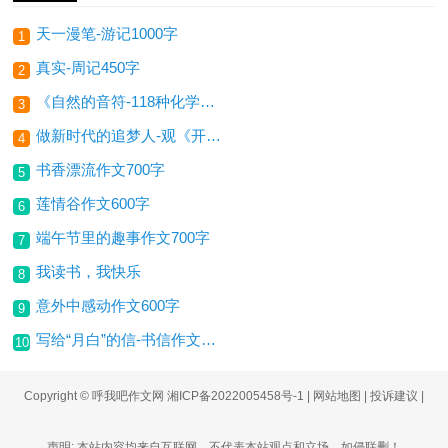
天一漫笔-游记1000字
1
真实-周记450字
2
《自然的音符-118种化学元素的故事》读后感-读后感450字
3
做新时代的追梦人-观《开学第一课》有感600字
4
书香漂流作文700字
5
莲情谷作文600字
6
端午节里的趣事作文700字
7
我读书，我快乐
8
意外中感动作文600字
9
写给“月白”的信-书信作文650字
10
Copyright © 呼我吧作文网
湘ICP备2022005458号-1
|
网站地图
|
投诉建议
|
声明: 本站内容均来自互联网，不代表本站观点和立场，如侵联删！