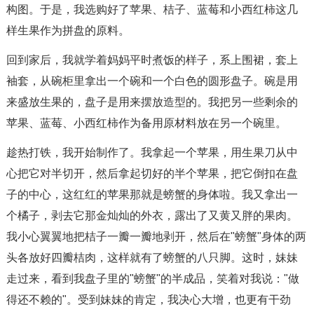
构图。于是，我选购好了苹果、桔子、蓝莓和小西红柿这几
样生果作为拼盘的原料。
回到家后，我就学着妈妈平时煮饭的样子，系上围裙，套上
袖套，从碗柜里拿出一个碗和一个白色的圆形盘子。碗是用
来盛放生果的，盘子是用来摆放造型的。我把另一些剩余的
苹果、蓝莓、小西红柿作为备用原材料放在另一个碗里。
趁热打铁，我开始制作了。我拿起一个苹果，用生果刀从中
心把它对半切开，然后拿起切好的半个苹果，把它倒扣在盘
子的中心，这红红的苹果那就是螃蟹的身体啦。我又拿出一
个橘子，剥去它那金灿灿的外衣，露出了又黄又胖的果肉。
我小心翼翼地把桔子一瓣一瓣地剥开，然后在"螃蟹"身体的两
头各放好四瓣桔肉，这样就有了螃蟹的八只脚。这时，妹妹
走过来，看到我盘子里的"螃蟹"的半成品，笑着对我说："做
得还不赖的"。受到妹妹的肯定，我决心大增，也更有干劲