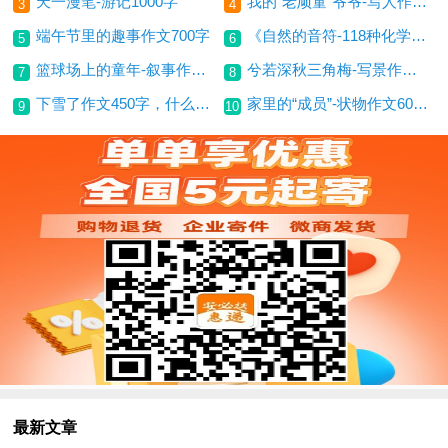
天一漫笔-游记1000字
我的“老顽童”爷爷-写人作文600字
3
4
端午节里的趣事作文700字
《自然的音符-118种化学元素的故事》读后感-读后感450字
5
6
篮球场上的童年-叙事作文600字
兮若深秋三角梅-写景作文600字
7
8
下雪了作文450字，什么时候下雪
家里的“成员”-状物作文600字
9
10
最新文章