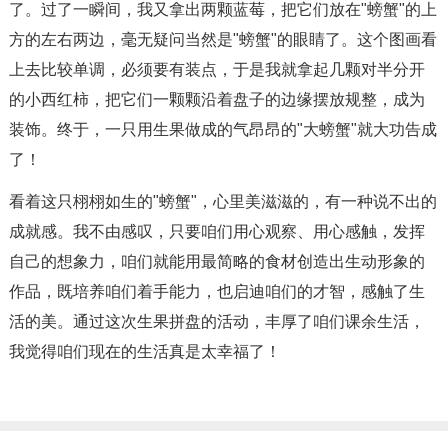
了。过了一瞬间，我又拿出两颗蓝莓，把它们放在"螃蟹"的上
方的左右两边，毫无疑问当然是"螃蟹"的眼睛了。这个图画看
上去比较单调，必须要有装点，于是我就拿起几颗对半分开
的小西红柿，把它们一颗颗沿着盘子的边缘摆放规整，成为
装饰。终于，一只用生果做成的气昂昂的"大螃蟹"就大功告成
了！
看着这只栩栩如生的"螃蟹"，心里美滋滋的，有一种说不出的
成就感。我不由感叹，只要咱们用心观察、用心感触，发挥
自己的想象力，咱们就能用最简略的食材创造出生动形象的
作品，既培养咱们着手能力，也启迪咱们的才智，感触了生
活的美。通过这次生果拼盘的活动，丰厚了咱们课余生活，
我觉得咱们现在的生活真是太幸福了！