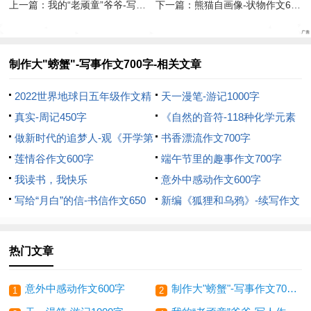
上一篇：
我的“老顽童”爷爷-写人作文600字
下一篇：
熊猫自画像-状物作文600字
制作大"螃蟹"-写事作文700字-相关文章
2022世界地球日五年级作文精
天一漫笔-游记1000字
选5篇
真实-周记450字
《自然的音符-118种化学元素
做新时代的追梦人-观《开学第
的故事》读后感-读后感450字
书香漂流作文700字
一课》有感600字
莲情谷作文600字
端午节里的趣事作文700字
我读书，我快乐
意外中感动作文600字
写给“月白”的信-书信作文650
新编《狐狸和乌鸦》-续写作文
字
600字
热门文章
意外中感动作文600字
制作大"螃蟹"-写事作文700字
1
2