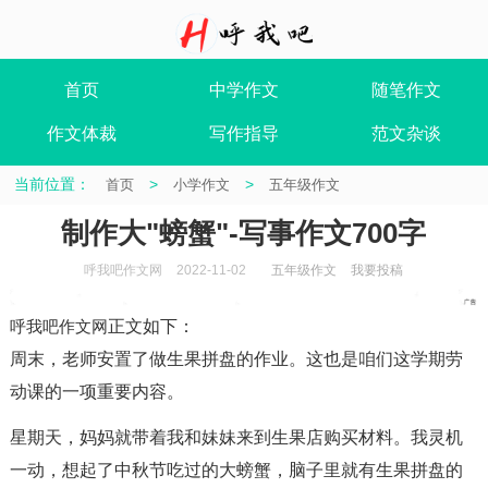
首页
中学作文
随笔作文
作文体裁
写作指导
范文杂谈
当前位置：
>
>
首页
小学作文
五年级作文
制作大"螃蟹"-写事作文700字
呼我吧作文网
2022-11-02
五年级作文
我要投稿
呼我吧作文网
正文如下
：
周末，老师安置了做生果拼盘的作业。这也是咱们这学期劳
动课的一项重要内容。
星期天，妈妈就带着我和妹妹来到生果店购买材料。我灵机
一动，想起了中秋节吃过的大螃蟹，脑子里就有生果拼盘的