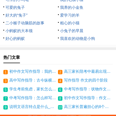
可爱的兔子
我养的小金鱼
好大的“兔子”
爱学习的羊
二小猴子动脑筋的故事
粗心的小猫
小蚂蚁的大本领
小兔子的早晨
好心的蚂蚁
我喜欢的动物是小狗
热门文章
初中作文写作指导：我的写作妙诀
高三家长陪考中最易出现的三大心理问题
1
2
高中写作指导：古今纵横选材
写作指导 作文的四个阶段
3
4
学生考前焦虑，家长怎么办_2000字
中考写作指导：状物作文写作方法_1200字
5
6
中考写作指导：怎么样写出高分作文（三）_800字
初中作文写作指导：作文写作指导之虚实结合
7
8
说明文语言特点是什么_小学生作文指导
高三家长普遍担心的8个问题 你一定也遇到了
9
10