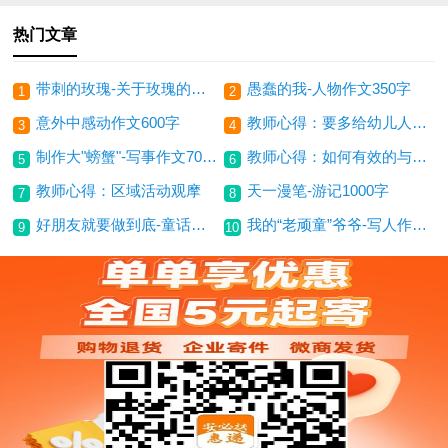
热门文章
带刺的玫瑰-关于玫瑰的作文250字
愚蠢的我-人物作文350字
1
2
意外中感动作文600字
教师心得：要多给幼儿人性关爱
3
4
制作大"螃蟹"-写事作文700字
教师心得：如何有效的与家长沟通
5
6
教师心得：区域活动观摩
天一漫笔-游记1000字
7
8
好朋友就要做到底-童话作文
我的“老顽童”爷爷-写人作文600字
9
10