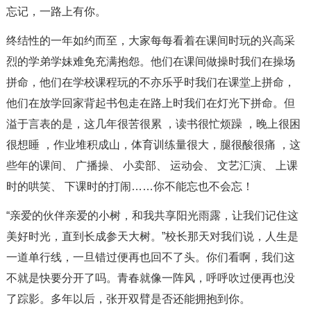
忘记，一路上有你。
终结性的一年如约而至，大家每每看着在课间时玩的兴高采
烈的学弟学妹难免充满抱怨。他们在课间做操时我们在操场
拼命，他们在学校课程玩的不亦乐乎时我们在课堂上拼命，
他们在放学回家背起书包走在路上时我们在灯光下拼命。但
溢于言表的是，这几年很苦很累 ，读书很忙烦躁 ，晚上很困
很想睡 ，作业堆积成山，体育训练量很大，腿很酸很痛 ，这
些年的课间、 广播操、 小卖部、 运动会、 文艺汇演、 上课
时的哄笑、 下课时的打闹……你不能忘也不会忘！
“亲爱的伙伴亲爱的小树，和我共享阳光雨露，让我们记住这
美好时光，直到长成参天大树。”校长那天对我们说，人生是
一道单行线，一旦错过便再也回不了头。你们看啊，我们这
不就是快要分开了吗。青春就像一阵风，呼呼吹过便再也没
了踪影。多年以后，张开双臂是否还能拥抱到你。