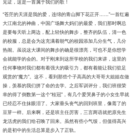
见证，这是一首属于我们的歌！
“苍茫的天涯是我的爱，连绵的青山脚下花正开……”一首红遍
大江南北的神曲，中国广场舞大妈们的最爱，我们那时啊总
是要每天听上两边，配上轻快的舞步，整齐的队伍，清一色
的校服，总是会为这充满着朝气的校园添加几分生气，几分
热闹。虽说这大课间的舞步的确是很漂亮，可也不是你想学
会就能学的会的。对于刚来到这所学校的我们来讲，这里的
任何事物对我们都有着强大的吸引力，都有着能让我们驻足
观赏的“魔力”。这不，看到那些个子高高的大哥哥大姐姐在做
操，羡慕的我们拼了命的去学。之后军训评分，我们班很荣
幸的得了倒数第一这个“桂冠”，有几个爱哭鼻子的小女生早就
已经忍不住抹眼泪了。大家垂头丧气的回到班里，像蔫了的
豆芽一样。后来啊，还是班主任厉害，三言两语就把原先生
龙活虎的我们给召唤了回来。虽然有些小气馁，但值得高兴
的是初中的生活总算是步入了正轨。