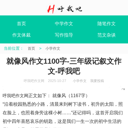
首页
中学作文
随笔作文
作文体裁
写作指导
范文杂谈
当前位置：
>
首页
小学作文
就像风作文1100字-三年级记叙文作
文-呼我吧
呼我吧作文网
2025-10-27
小学作文
我要投稿
呼我吧作文网
正文如下
：
就像风
（1167字）
“沿着校园熟悉的小路，清晨来到树下读书，初升的太阳，照
在脸上，也照着身旁这棵小树……”还记得吗，这首开启我们
初中四年喜怒哀乐的钥匙，这是我们一生一次的初中生活的