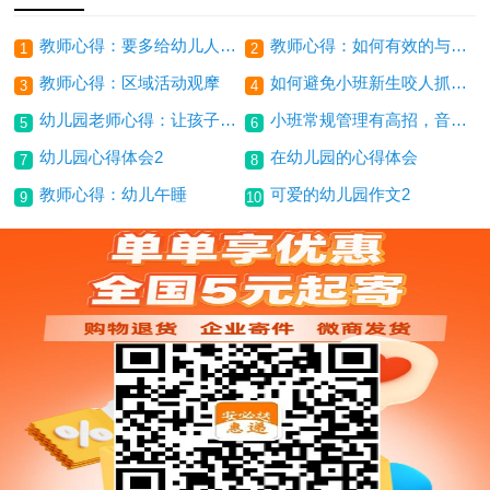
教师心得：要多给幼儿人性关爱
教师心得：如何有效的与家长沟通
1
2
教师心得：区域活动观摩
如何避免小班新生咬人抓人现象
3
4
幼儿园老师心得：让孩子自动自发地去学习
小班常规管理有高招，音乐的魔力
5
6
幼儿园心得体会2
在幼儿园的心得体会
7
8
教师心得：幼儿午睡
可爱的幼儿园作文2
9
10